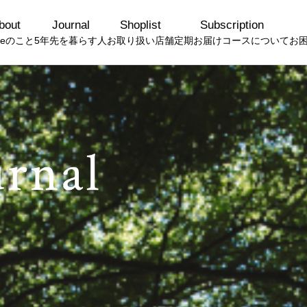
bout
Journal
Shoplist
Subscription
queのこと
5年先を暮らす人
お取り扱い店舗
定期お届けコースについて
お