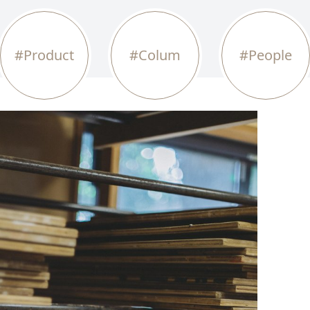
#Product
#Colum
#People