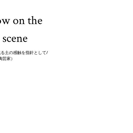
w on the
scene
手に残る土の感触を指針として/
陶芸家）